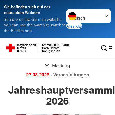
Sie befinden sich auf der
Sprache wechseln zu
deutschen Website
You are on the German website,
you can use the switch to switch to
Alles klar
the English one
KV Augsburg-Land
Bereitschaft
Königsbrunn
Meldung
27.03.2026
· Veranstaltungen
Jahreshauptversamm
2026