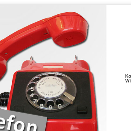
Ko
Wi