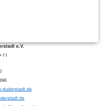
rstadt e.V.
9-11
0
896
k-duderstadt.de
derstadt.de