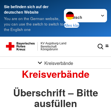
Sie befinden sich auf der
Sprache wechseln zu
deutschen Website
You are on the German website,
you can use the switch to switch to
Alles klar
the English one
KV Augsburg-Land
Bereitschaft
Königsbrunn
Kreisverbände
Kreisverbände
Überschrift – Bitte
ausfüllen