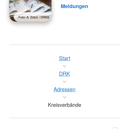
Meldungen
Foto: A. Zelck / DRKS
Start
DRK
Adressen
Kreisverbände