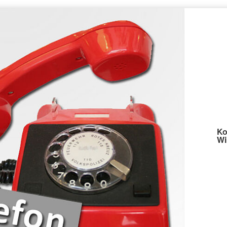
Ko
Wi