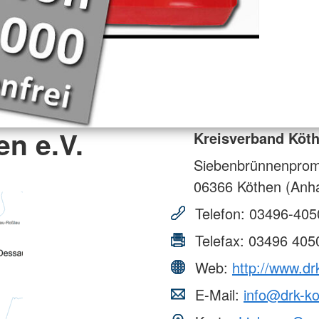
n e.V.
Kreisverband Köth
Siebenbrünnenpro
06366
Köthen (Anha
Telefon:
03496-405
Telefax:
03496 405
Web:
http://www.dr
E-Mail:
info@drk-k