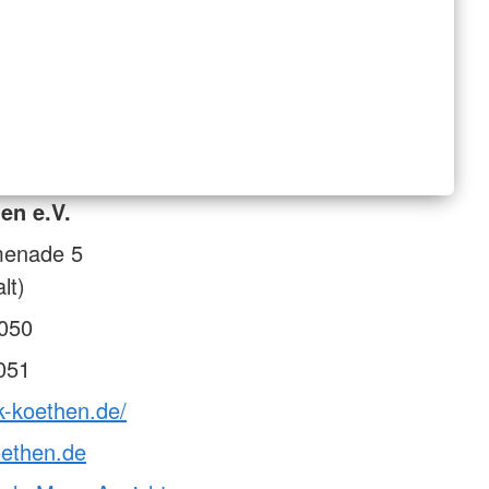
en e.V.
menade 5
lt)
050
051
k-koethen.de/
oethen.de