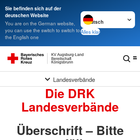
Sie befinden sich auf der
Sprache wechseln zu
deutschen Website
You are on the German website,
you can use the switch to switch to
Alles klar
the English one
KV Augsburg-Land
Bereitschaft
Königsbrunn
Landesverbände
Die DRK
Landesverbände
Überschrift – Bitte