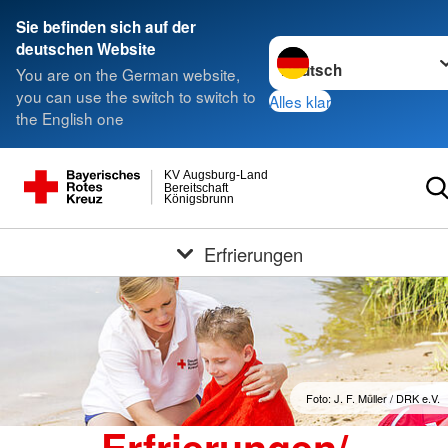
Sie befinden sich auf der
Sprache wechseln zu
deutschen Website
You are on the German website,
you can use the switch to switch to
Alles klar
the English one
KV Augsburg-Land
Bereitschaft
Königsbrunn
Erfrierungen
Foto: J. F. Müller / DRK e.V.
Erfrierungen/