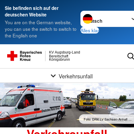
Sie befinden sich auf der
Sprache wechseln zu
deutschen Website
You are on the German website,
you can use the switch to switch to
Alles klar
the English one
KV Augsburg-Land
Bereitschaft
Königsbrunn
Verkehrsunfall
Foto: DRK LV Sachsen-Anhalt …
Verkehrsunfall