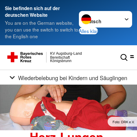
Sie befinden sich auf der
Sprache wechseln zu
deutschen Website
You are on the German website,
you can use the switch to switch to
Alles klar
the English one
KV Augsburg-Land
Bereitschaft
Königsbrunn
Wiederbelebung bei Kindern und Säuglingen
Foto: DRK e.V.
Herz-Lungen-