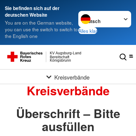
Sie befinden sich auf der
Sprache wechseln zu
deutschen Website
You are on the German website,
you can use the switch to switch to
Alles klar
the English one
KV Augsburg-Land
Bereitschaft
Königsbrunn
Kreisverbände
Kreisverbände
Überschrift – Bitte
ausfüllen