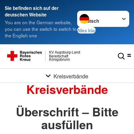
Sie befinden sich auf der
Sprache wechseln zu
deutschen Website
You are on the German website,
you can use the switch to switch to
Alles klar
the English one
KV Augsburg-Land
Bereitschaft
Königsbrunn
Kreisverbände
Kreisverbände
Überschrift – Bitte
ausfüllen