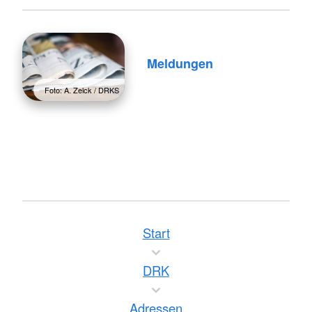
Meldungen
Foto: A. Zelck / DRKS
Start
DRK
Adressen