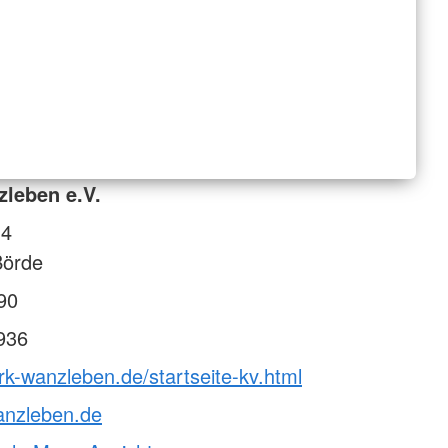
leben e.V.
14
örde
90
936
rk-wanzleben.de/startseite-kv.html
anzleben.de