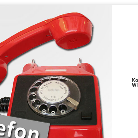
Ko
Wi