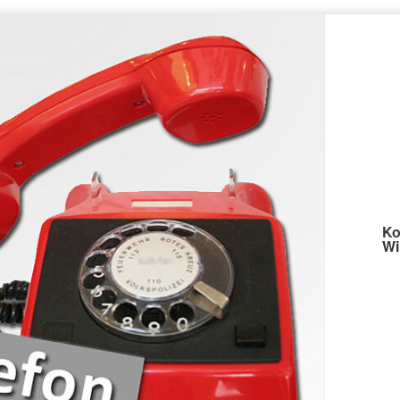
Ko
Wi