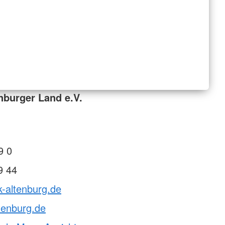
nburger Land e.V.
9 0
9 44
k-altenburg.de
tenburg.de