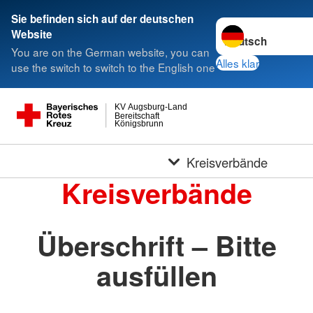
Sie befinden sich auf der deutschen
Sprache wechseln 
Website
You are on the German website, you can
Alles klar
use the switch to switch to the English one
KV Augsburg-Land
Bereitschaft
Königsbrunn
Kreisverbände
Kreisverbände
Überschrift – Bitte
ausfüllen