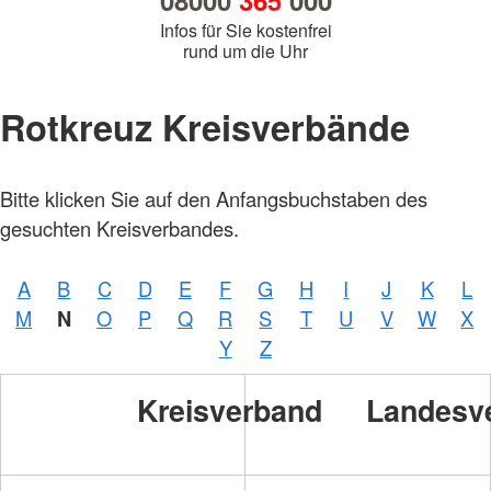
08000
365
000
Infos für Sie kostenfrei
rund um die Uhr
Rotkreuz Kreisverbände
Bitte klicken Sie auf den Anfangsbuchstaben des
Foto:
A.
gesuchten Kreisverbandes.
Zelck
/
DRKS
A
B
C
D
E
F
G
H
I
J
K
L
Foto:
M
N
O
P
Q
R
S
T
U
V
W
X
A.
Zelck
Y
Z
/
DRKS
Kreisverband
Landesv