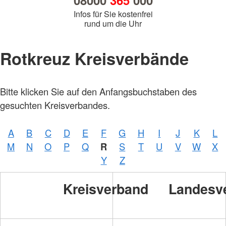
08000
365
000
Infos für Sie kostenfrei
rund um die Uhr
Rotkreuz Kreisverbände
Bitte klicken Sie auf den Anfangsbuchstaben des
Foto:
A.
gesuchten Kreisverbandes.
Zelck
/
DRKS
A
B
C
D
E
F
G
H
I
J
K
L
Foto:
M
N
O
P
Q
R
S
T
U
V
W
X
A.
Zelck
Y
Z
/
DRKS
Kreisverband
Landesv