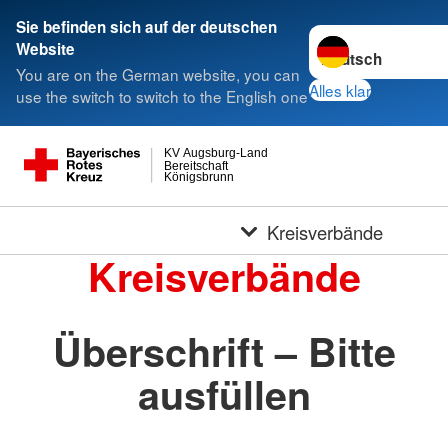
Sie befinden sich auf der deutschen
Sprache wechseln 
Website
You are on the German website, you can
Alles klar
use the switch to switch to the English one
KV Augsburg-Land
Bereitschaft
Königsbrunn
Kreisverbände
Kreisverbände
Überschrift – Bitte
ausfüllen