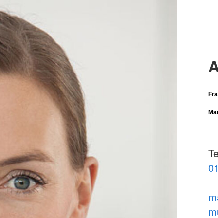
A
Fra
Mar
Te
01
ma
mu