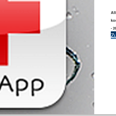
Al
ko
- 2
Z