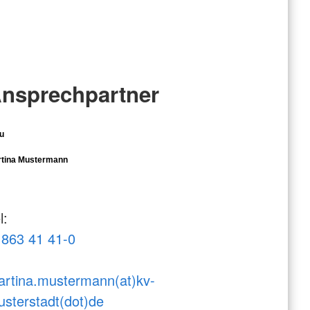
nsprechpartner
u
tina Mustermann
l:
863 41 41-0
rtina.mustermann(at)kv-
sterstadt(dot)de