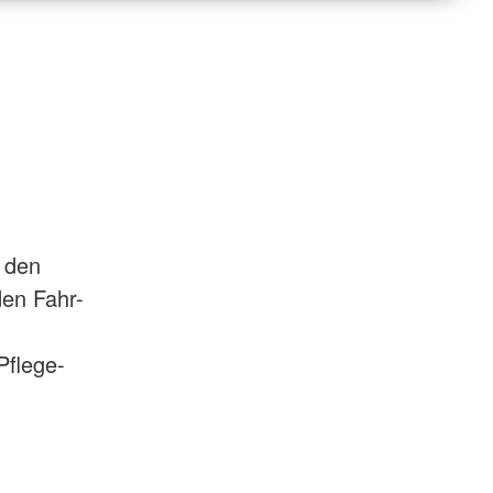
h den
den Fahr-
Pflege-