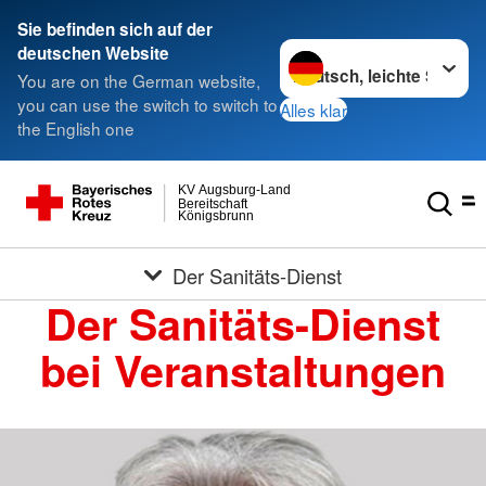
Sie befinden sich auf der
Sprache wechseln zu
deutschen Website
You are on the German website,
you can use the switch to switch to
Alles klar
the English one
KV Augsburg-Land
Bereitschaft
Königsbrunn
Der Sanitäts-Dienst
Der Sanitäts-Dienst
bei Veranstaltungen