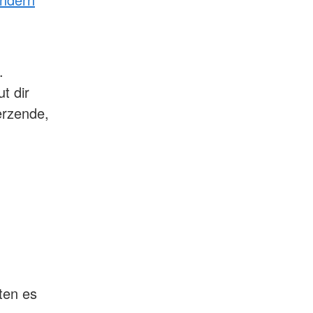
.
t dir
erzende,
ten es