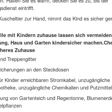
in. Halten Sie es warm, decken Sie es zu, bis der
dienst eintrifft.
 Kuscheltier zur Hand, nimmt das Kind es sicher ge
älle mit Kindern zuhause lassen sich vermeide
ng, Haus und Garten kindersicher machen.
Che
icheres Zuhause
nd Treppengitter
sicherungen an den Steckdosen
ür Kinder erreichbaren Stromkabel, unzugängliche
otheke, unzugängliche Chemikalien und Putzmittel
ung von Gartenteich und Regentonne, Blumenerd
elpflanzen