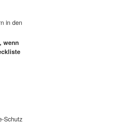
rn in den
n, wenn
ckliste
e-Schutz