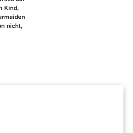
m Kind,
Vermeiden
n nicht,