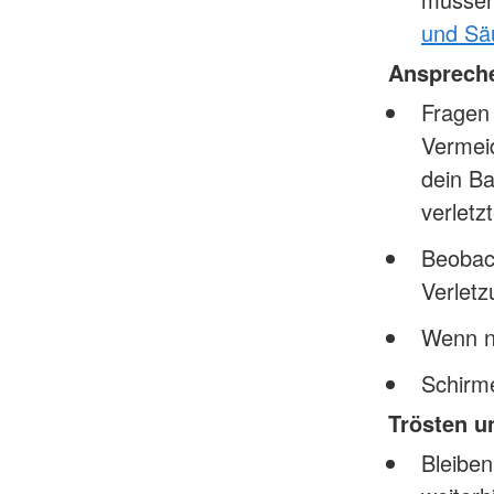
und Sä
Ansprech
Fragen 
Vermeid
dein Ba
verletz
Beobac
Verlet
Wenn nö
Schirme
Trösten u
Bleiben