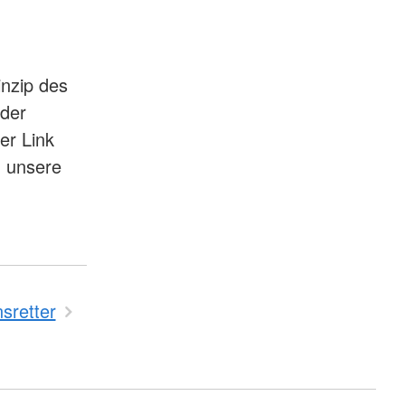
inzip des
nder
ser Link
n unsere
sretter