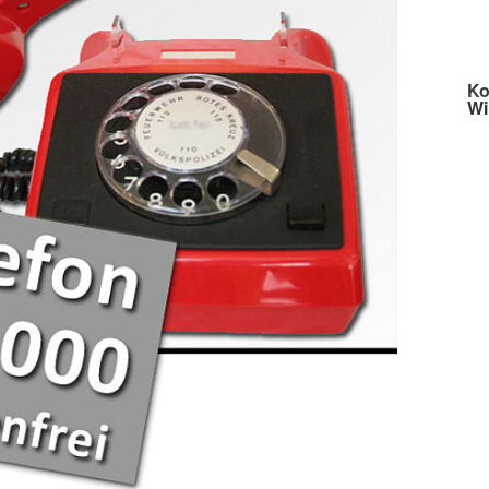
Ko
Wi