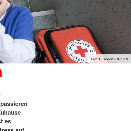
Foto: F. Siewert / DRK e.V.
n
r
 passieren
 Zuhause
t es
tress auf