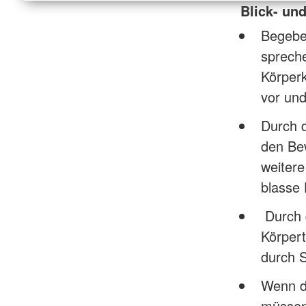
Blick- un
Begeben
spreche
Körperk
vor und
Durch 
den Be
weitere
blasse 
Durch d
Körpert
durch S
Wenn da
müssen