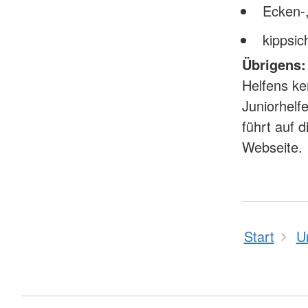
Ecken-,
kippsi
Übrigens: 
Helfens ke
Juniorhelf
führt auf 
Webseite.
Start
U