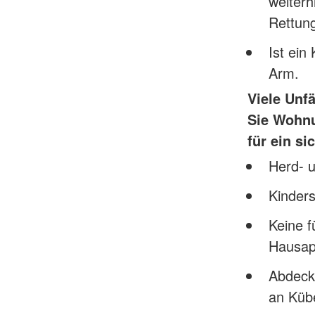
weiterh
Rettungs
Ist ein
Arm.
Viele Unf
Sie Wohnu
für ein s
Herd- u
Kinder
Keine f
Hausap
Abdeck
an Küb