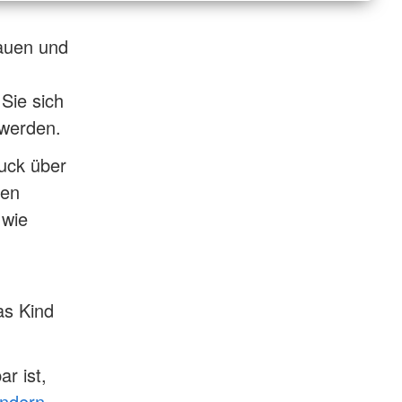
hauen und
 Sie sich
 werden.
uck über
ten
 wie
as Kind
r ist,
indern