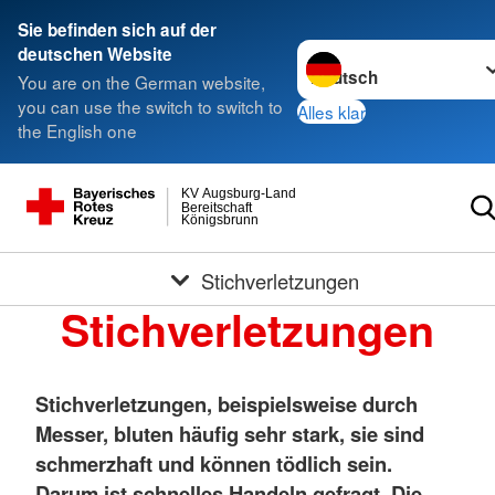
Sie befinden sich auf der
Sprache wechseln zu
deutschen Website
You are on the German website,
you can use the switch to switch to
Alles klar
the English one
KV Augsburg-Land
Bereitschaft
Königsbrunn
Stichverletzungen
Stichverletzungen
Stichverletzungen, beispielsweise durch
Messer, bluten häufig sehr stark, sie sind
schmerzhaft und können tödlich sein.
Darum ist schnelles Handeln gefragt. Die