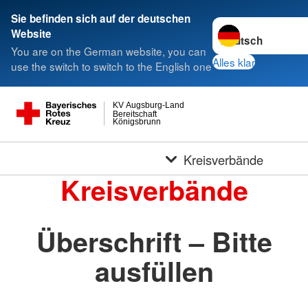
Sie befinden sich auf der deutschen
Sprache wechseln 
Website
You are on the German website, you can
Alles klar
use the switch to switch to the English one
KV Augsburg-Land
Bereitschaft
Königsbrunn
Kreisverbände
Kreisverbände
Überschrift – Bitte
ausfüllen