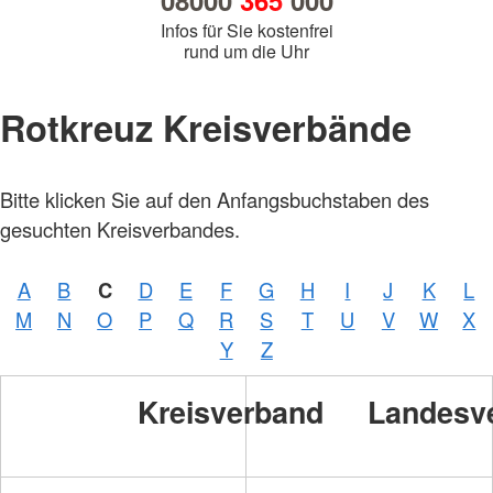
08000
365
000
Infos für Sie kostenfrei
rund um die Uhr
Rotkreuz Kreisverbände
Bitte klicken Sie auf den Anfangsbuchstaben des
Foto:
A.
gesuchten Kreisverbandes.
Zelck
/
DRKS
A
B
C
D
E
F
G
H
I
J
K
L
Foto:
M
N
O
P
Q
R
S
T
U
V
W
X
A.
Zelck
Y
Z
/
DRKS
Kreisverband
Landesv