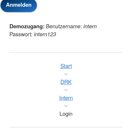
Demozugang:
Benutzername:
intern
Passwort:
intern123
Start
DRK
Intern
Login