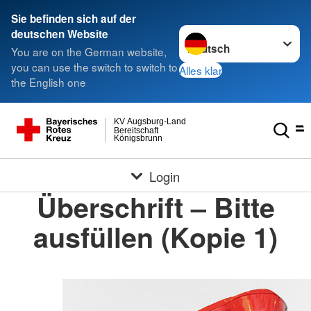
Sie befinden sich auf der
Sprache wechseln zu
deutschen Website
You are on the German website,
you can use the switch to switch to
Alles klar
the English one
KV Augsburg-Land
Bereitschaft
Königsbrunn
Login
Überschrift – Bitte
ausfüllen (Kopie 1)