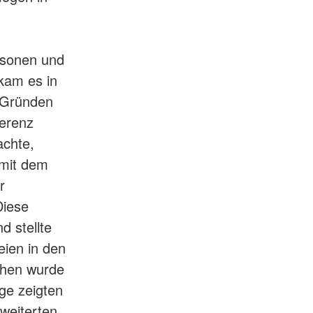
rsonen und
kam es in
n Gründen
ferenz
achte,
 mit dem
r
Diese
d stellte
eien in den
chen wurde
ge zeigten
weiterten