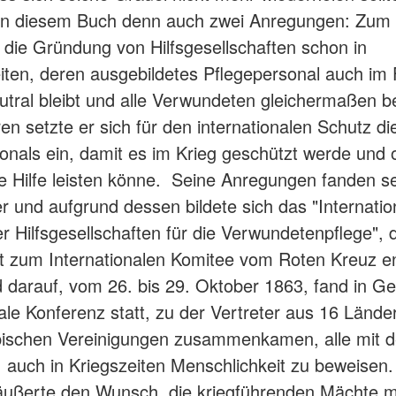
 in diesem Buch denn auch zwei Anregungen: Zum
r die Gründung von Hilfsgesellschaften schon in
iten, deren ausgebildetes Pflegepersonal auch im F
utral bleibt und alle Verwundeten gleichermaßen be
n setzte er sich für den internationalen Schutz di
onals ein, damit es im Krieg geschützt werde und
e Hilfe leisten könne. Seine Anregungen fanden se
r und aufgrund dessen bildete sich das "Internatio
r Hilfsgesellschaften für die Verwundetenpflege", 
it zum Internationalen Komitee vom Roten Kreuz en
 darauf, vom 26. bis 29. Oktober 1863, fand in Ge
nale Konferenz statt, zu der Vertreter aus 16 Lände
opischen Vereinigungen zusammenkamen, alle mit 
auch in Kriegszeiten Menschlichkeit zu beweisen.
äußerte den Wunsch, die kriegführenden Mächte m