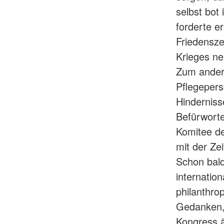
selbst bot
forderte e
Friedensze
Krieges ne
Zum andere
Pflegepers
Hinderniss
Befürworte
Komitee de
mit der Ze
Schon bald
internatio
philanthr
Gedanken, 
Kongress 