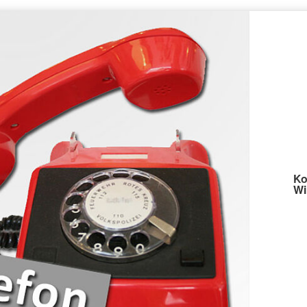
Ko
Wi