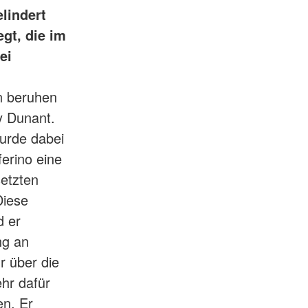
lindert
gt, die im
ei
n beruhen
y Dunant.
wurde dabei
ferino eine
setzten
Diese
d er
ng an
r über die
ehr dafür
en. Er