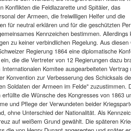
n Konflikten die Feldlazarette und Spitäler, das
rsonal der Armeen, die freiwilligen Helfer und die
n für neutral erklären und für die geschützten Pe
 gemeinsames Kennzeichen bestimmen. Allerdings 
gen zu keiner verbindlichen Regelung. Aus diese
 Schweizer Regierung 1864 eine diplomatische Kon
ein, die die Vertreter von 12 Regierungen dazu br
Internationalen Komitee ausgearbeiteten Vertrag
fer Konvention zur Verbesserung des Schicksals de
en Soldaten der Armeen im Felde" zuzustimmen. 
 erfüllte die Wünsche des Kongresses von 1863 un
me und Pflege der Verwundeten beider Kriegspart
d, ohne Unterschied der Nationalität. Als Kennzei
reuz auf weißem Grund gewählt. Die späteren Krie
ss die von Henry Dunant angeregten und später er