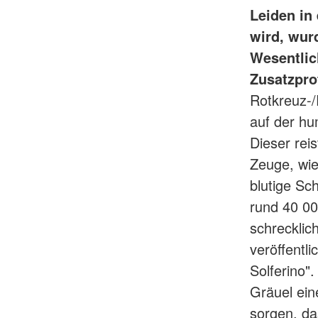
Leiden in
wird, wur
Wesentlic
Zusatzpro
Rotkreuz-
auf der h
Dieser rei
Zeuge, wie
blutige Sc
rund 40 00
schrecklic
veröffentl
Solferino"
Gräuel ein
sorgen, da