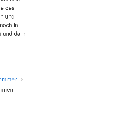
de des
en und
noch in
i und dann
kommen
ommen