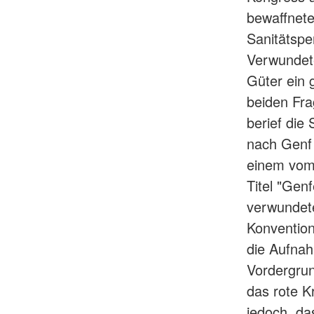
bewaffnete
Sanitätspe
Verwundete
Güter ein
beiden Fra
berief die
nach Genf 
einem vom 
Titel "Gen
verwundet
Konvention
die Aufnah
Vordergrun
das rote K
jedoch, da