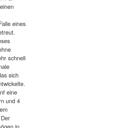
 einen
alle eines
treut.
eses
 ohne
hr schnell
nale
das sich
twickelte.
nf eine
rn und 4
dem
 Der
ögen in