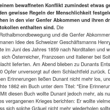
 einem bewaffneten Konflikt zumindest etwas ge
den gewisse Regeln der Menschlichkeit festgele
hen in den vier Genfer Abkommen und ihren dr
tokollen enthalten sind.
Die
/Rothalbmondbewegung und die Genfer Abkomme
umanen Idee des Schweizer Geschäftsmanns Henr
ste im Juni des Jahres 1859 nach Norditalien und 
 sich Österreicher, Franzosen und Italiener bei Sol
hlacht lieferten. Am Abend blieben zu Dunants Ent
0 Opfer unversorgt auf dem Schlachtfeld zurück. 
hen Erinnerungen ließen Dunant nicht mehr los, un
ichte 1862 ein Buch unter dem Titel: "Eine Erinneru
. Mit diesen Buch wollte Dunant jedoch mehr, als nu
es vergangenen Krieges berichten: Er wollte vielm
ss sich solche Gräuel nicht mehr wiederholen sollt