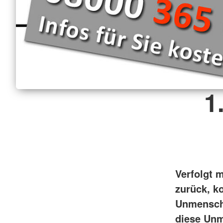
1
Verfolgt 
zurück, k
Unmenschli
diese Unm