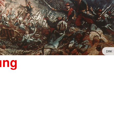
DRK
ung