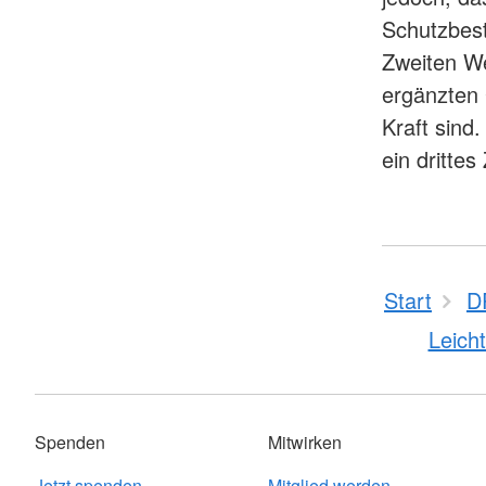
Schutzbes
Zweiten We
ergänzten
Kraft sind
ein drittes
Start
D
Leicht
Spenden
Mitwirken
Jetzt spenden
Mitglied werden