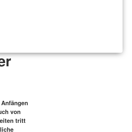
er
n Anfängen
uch von
iten tritt
liche