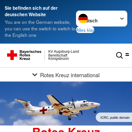
Sie befinden sich auf der
Sprache wechseln zu
deutschen Website
You are on the German website,
you can use the switch to switch to
Alles klar
the English one
KV Augsburg-Land
Bereitschaft
Königsbrunn
Rotes Kreuz international
ICRC, public domain
Rotes Kreuz