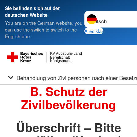
Sie befinden sich auf der
Sprache wechseln zu
deutschen Website
You are on the German website, you
can use the switch to switch to the
Alles klar
English one
KV Augsburg-Land
Bereitschaft
Königsbrunn
Behandlung von Zivilpersonen nach einer Beset
B. Schutz der
Zivilbevölkerung
Überschrift – Bitte