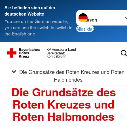
Sie befinden sich auf der
Sprache wechseln zu
deutschen Website
You are on the German website,
you can use the switch to switch to
Alles klar
the English one
KV Augsburg-Land
Bereitschaft
Königsbrunn
Die Grundsätze des Roten Kreuzes und Roten
Halbmondes
Die Grundsätze des
Roten Kreuzes und
Roten Halbmondes