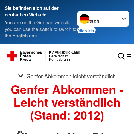
Sie befinden sich auf der
Sprache wechseln zu
deutschen Website
You are on the German website,
you can use the switch to switch to
Alles klar
the English one
KV Augsburg-Land
Bereitschaft
Königsbrunn
Genfer Abkommen leicht verständlich
Genfer Abkommen -
Leicht verständlich
(Stand: 2012)